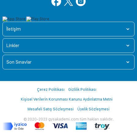
İletişim
Linkler
Son Sınavlar
Çerez Politikası
Gizlilik Politikası
Kişisel Verilerin Korunması Kanunu Aydınlatma Metni
Mesafeli Satış Sözleşmesi
Üyelik Sözleşmesi
© 2020-2023 gysakademi.com tüm hakları saklıdır.