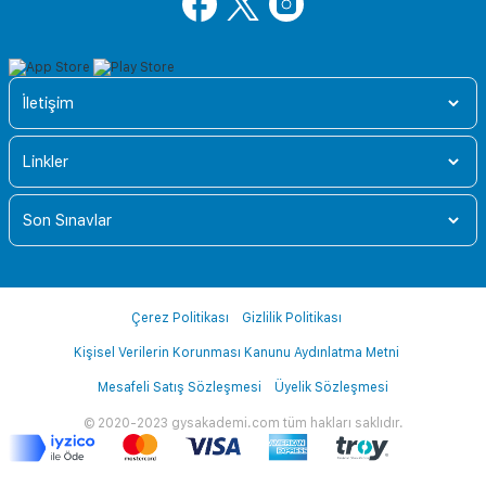
İletişim
Linkler
Son Sınavlar
Çerez Politikası
Gizlilik Politikası
Kişisel Verilerin Korunması Kanunu Aydınlatma Metni
Mesafeli Satış Sözleşmesi
Üyelik Sözleşmesi
© 2020-2023 gysakademi.com tüm hakları saklıdır.