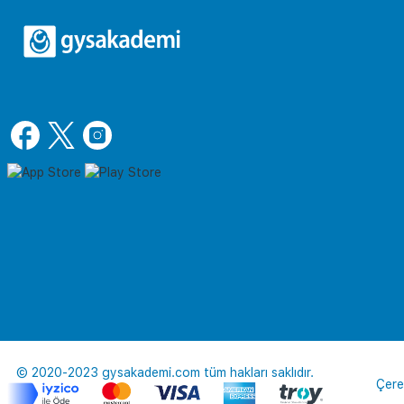
© 2020-2023 gysakademi.com tüm hakları saklıdır.
Çere