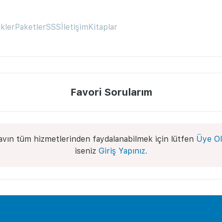
ikler
Paketler
SSS
İletişim
Kitaplar
Favori Sorularım
avın tüm hizmetlerinden faydalanabilmek için lütfen
Üye Ol
iseniz
Giriş Yapınız.