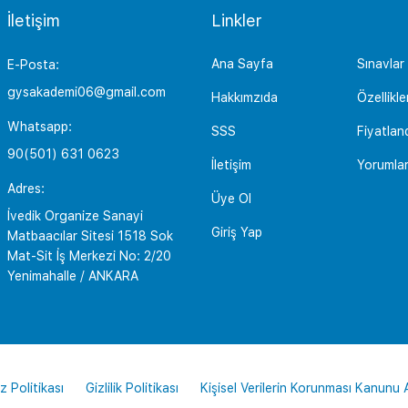
İletişim
Linkler
Ana Sayfa
Sınavlar
E-Posta:
gysakademi06@gmail.com
Hakkımzıda
Özellikle
Whatsapp:
SSS
Fiyatlan
90(501) 631 0623
İletişim
Yorumla
Adres:
Üye Ol
İvedik Organize Sanayi
Giriş Yap
Matbaacılar Sitesi 1518 Sok
Mat-Sit İş Merkezi No: 2/20
Yenimahalle / ANKARA
z Politikası
Gizlilik Politikası
Kişisel Verilerin Korunması Kanunu