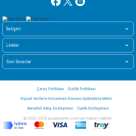
İletişim
Linkler
Son Sınavlar
Çerez Politikası
Gizlilik Politikası
Kişisel Verilerin Korunması Kanunu Aydınlatma Metni
Mesafeli Satış Sözleşmesi
Üyelik Sözleşmesi
© 2020-2023 gysakademi.com tüm hakları saklıdır.