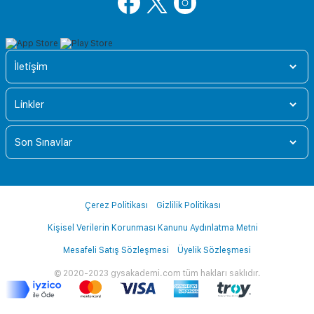
İletişim
Linkler
Son Sınavlar
Çerez Politikası
Gizlilik Politikası
Kişisel Verilerin Korunması Kanunu Aydınlatma Metni
Mesafeli Satış Sözleşmesi
Üyelik Sözleşmesi
© 2020-2023 gysakademi.com tüm hakları saklıdır.