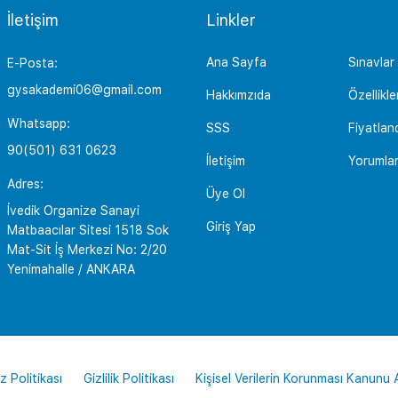
İletişim
Linkler
Ana Sayfa
Sınavlar
E-Posta:
gysakademi06@gmail.com
Hakkımzıda
Özellikle
Whatsapp:
SSS
Fiyatlan
90(501) 631 0623
İletişim
Yorumla
Adres:
Üye Ol
İvedik Organize Sanayi
Giriş Yap
Matbaacılar Sitesi 1518 Sok
Mat-Sit İş Merkezi No: 2/20
Yenimahalle / ANKARA
z Politikası
Gizlilik Politikası
Kişisel Verilerin Korunması Kanunu