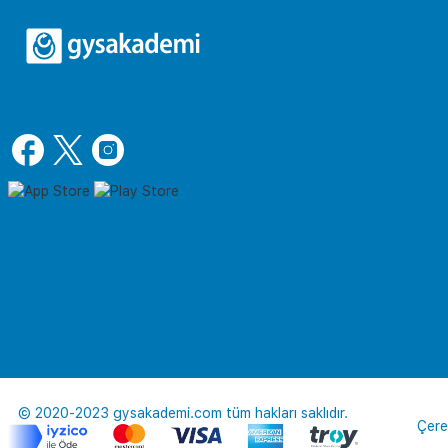
© 2020-2023 gysakademi.com tüm hakları saklıdır.
Çere