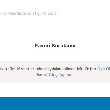
ikler
Paketler
SSS
İletişim
Kitaplar
Favori Sorularım
avın tüm hizmetlerinden faydalanabilmek için lütfen
Üye Ol
iseniz
Giriş Yapınız.