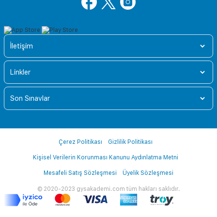
İletişim
Linkler
Son Sınavlar
Çerez Politikası
Gizlilik Politikası
Kişisel Verilerin Korunması Kanunu Aydınlatma Metni
Mesafeli Satış Sözleşmesi
Üyelik Sözleşmesi
© 2020-2023 gysakademi.com tüm hakları saklıdır.