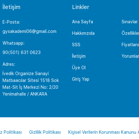
İletişim
Linkler
Ana Sayfa
Sınavlar
E-Posta:
gysakademi06@gmail.com
Hakkımzıda
Özellikle
Whatsapp:
SSS
Fiyatlan
90(501) 631 0623
İletişim
Yorumla
Adres:
Üye Ol
İvedik Organize Sanayi
Giriş Yap
Matbaacılar Sitesi 1518 Sok
Mat-Sit İş Merkezi No: 2/20
Yenimahalle / ANKARA
z Politikası
Gizlilik Politikası
Kişisel Verilerin Korunması Kanunu