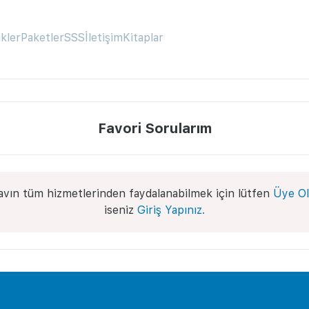
ikler
Paketler
SSS
İletişim
Kitaplar
Favori Sorularım
avın tüm hizmetlerinden faydalanabilmek için lütfen
Üye Ol
iseniz
Giriş Yapınız.