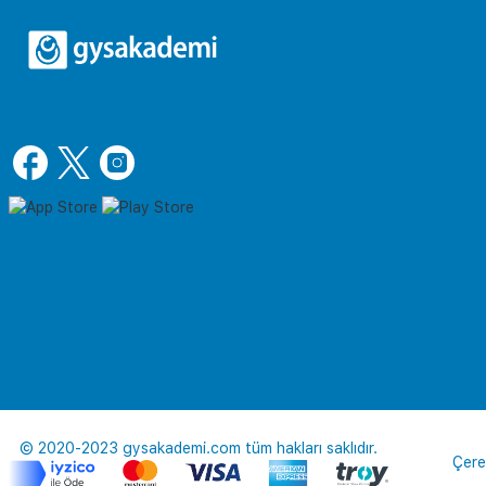
© 2020-2023 gysakademi.com tüm hakları saklıdır.
Çere