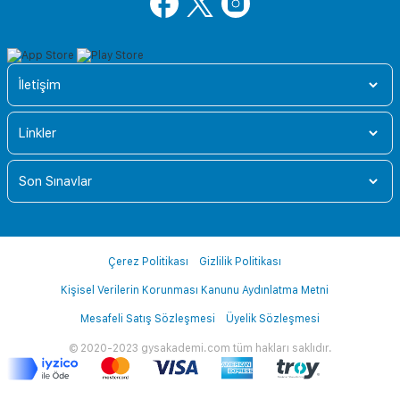
İletişim
Linkler
Son Sınavlar
Çerez Politikası
Gizlilik Politikası
Kişisel Verilerin Korunması Kanunu Aydınlatma Metni
Mesafeli Satış Sözleşmesi
Üyelik Sözleşmesi
© 2020-2023 gysakademi.com tüm hakları saklıdır.