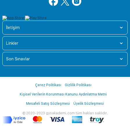
İletişim
Linkler
Son Sınavlar
Çerez Politikası
Gizlilik Politikası
Kişisel Verilerin Korunması Kanunu Aydınlatma Metni
Mesafeli Satış Sözleşmesi
Üyelik Sözleşmesi
© 2020-2023 gysakademi.com tüm hakları saklıdır.