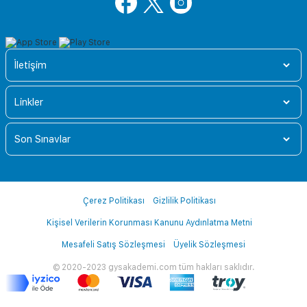
İletişim
Linkler
Son Sınavlar
Çerez Politikası
Gizlilik Politikası
Kişisel Verilerin Korunması Kanunu Aydınlatma Metni
Mesafeli Satış Sözleşmesi
Üyelik Sözleşmesi
© 2020-2023 gysakademi.com tüm hakları saklıdır.