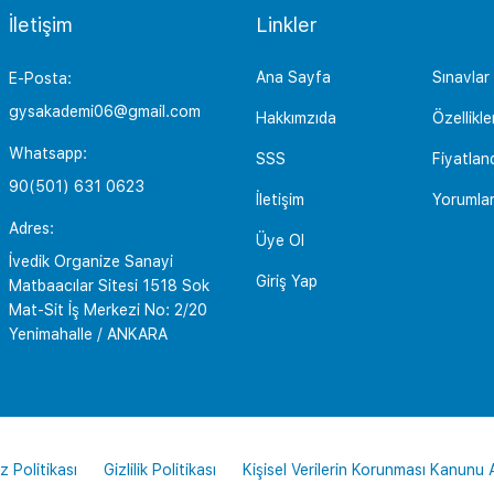
İletişim
Linkler
Ana Sayfa
Sınavlar
E-Posta:
gysakademi06@gmail.com
Hakkımzıda
Özellikle
Whatsapp:
SSS
Fiyatlan
90(501) 631 0623
İletişim
Yorumla
Adres:
Üye Ol
İvedik Organize Sanayi
Giriş Yap
Matbaacılar Sitesi 1518 Sok
Mat-Sit İş Merkezi No: 2/20
Yenimahalle / ANKARA
z Politikası
Gizlilik Politikası
Kişisel Verilerin Korunması Kanunu