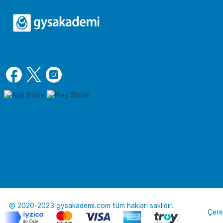
© 2020-2023 gysakademi.com tüm hakları saklıdır.
Çere