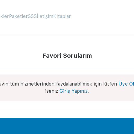
ikler
Paketler
SSS
İletişim
Kitaplar
Favori Sorularım
avın tüm hizmetlerinden faydalanabilmek için lütfen
Üye Ol
iseniz
Giriş Yapınız.