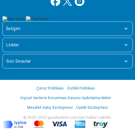
İletişim
Linkler
Son Sınavlar
Çerez Politikası
Gizlilik Politikası
Kişisel Verilerin Korunması Kanunu Aydınlatma Metni
Mesafeli Satış Sözleşmesi
Üyelik Sözleşmesi
© 2020-2023 gysakademi.com tüm hakları saklıdır.