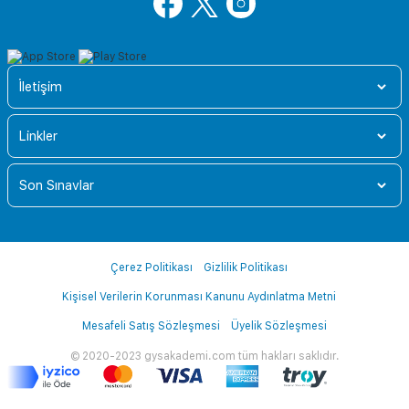
İletişim
Linkler
Son Sınavlar
Çerez Politikası
Gizlilik Politikası
Kişisel Verilerin Korunması Kanunu Aydınlatma Metni
Mesafeli Satış Sözleşmesi
Üyelik Sözleşmesi
© 2020-2023 gysakademi.com tüm hakları saklıdır.