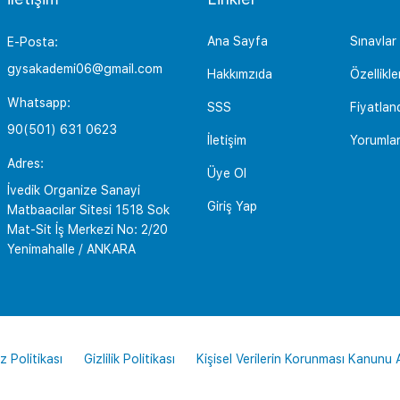
Ana Sayfa
Sınavlar
E-Posta:
gysakademi06@gmail.com
Hakkımzıda
Özellikle
Whatsapp:
SSS
Fiyatlan
90(501) 631 0623
İletişim
Yorumla
Adres:
Üye Ol
İvedik Organize Sanayi
Giriş Yap
Matbaacılar Sitesi 1518 Sok
Mat-Sit İş Merkezi No: 2/20
Yenimahalle / ANKARA
z Politikası
Gizlilik Politikası
Kişisel Verilerin Korunması Kanunu