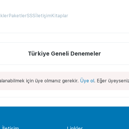
ikler
Paketler
SSS
İletişim
Kitaplar
Türkiye Geneli Denemeler
anabilmek için üye olmanız gerekir.
Üye ol
. Eğer üyeyseniz
İletişim
Linkler