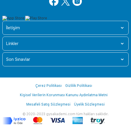
İletişim
Linkler
Son Sınavlar
Çerez Politikası
Gizlilik Politikası
Kişisel Verilerin Korunması Kanunu Aydınlatma Metni
Mesafeli Satış Sözleşmesi
Üyelik Sözleşmesi
© 2020-2023 gysakademi.com tüm hakları saklıdır.