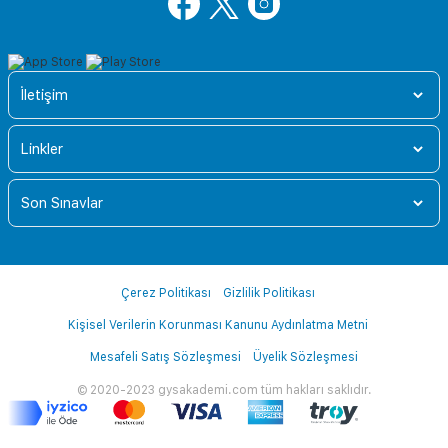
İletişim
Linkler
Son Sınavlar
Çerez Politikası
Gizlilik Politikası
Kişisel Verilerin Korunması Kanunu Aydınlatma Metni
Mesafeli Satış Sözleşmesi
Üyelik Sözleşmesi
© 2020-2023 gysakademi.com tüm hakları saklıdır.