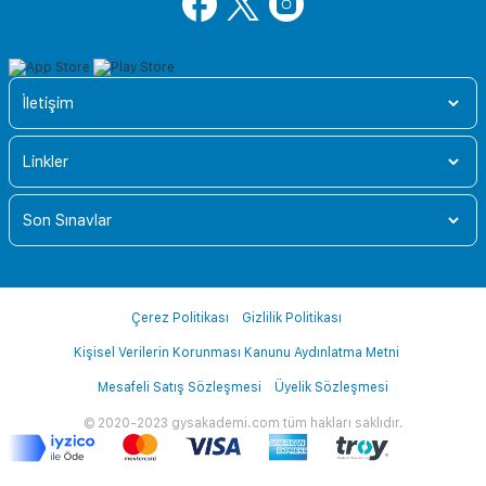
İletişim
Linkler
Son Sınavlar
Çerez Politikası
Gizlilik Politikası
Kişisel Verilerin Korunması Kanunu Aydınlatma Metni
Mesafeli Satış Sözleşmesi
Üyelik Sözleşmesi
© 2020-2023 gysakademi.com tüm hakları saklıdır.