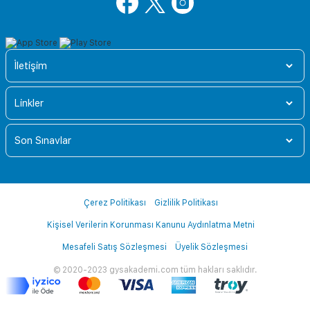
İletişim
Linkler
Son Sınavlar
Çerez Politikası
Gizlilik Politikası
Kişisel Verilerin Korunması Kanunu Aydınlatma Metni
Mesafeli Satış Sözleşmesi
Üyelik Sözleşmesi
© 2020-2023 gysakademi.com tüm hakları saklıdır.