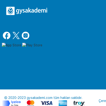
© 2020-2023 gysakademi.com tüm hakları saklıdır.
Çere