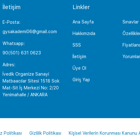
İletişim
Linkler
Ana Sayfa
Sınavlar
E-Posta:
gysakademi06@gmail.com
Hakkımzıda
Özellikle
Whatsapp:
SSS
Fiyatlan
90(501) 631 0623
İletişim
Yorumla
Adres:
Üye Ol
İvedik Organize Sanayi
Giriş Yap
Matbaacılar Sitesi 1518 Sok
Mat-Sit İş Merkezi No: 2/20
Yenimahalle / ANKARA
z Politikası
Gizlilik Politikası
Kişisel Verilerin Korunması Kanunu