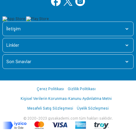
İletişim
Linkler
Son Sınavlar
Çerez Politikası
Gizlilik Politikası
Kişisel Verilerin Korunması Kanunu Aydınlatma Metni
Mesafeli Satış Sözleşmesi
Üyelik Sözleşmesi
© 2020-2023 gysakademi.com tüm hakları saklıdır.