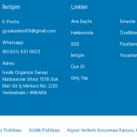
İletişim
Linkler
Ana Sayfa
Sınavlar
E-Posta:
gysakademi06@gmail.com
Hakkımzıda
Özellikle
Whatsapp:
SSS
Fiyatlan
90(501) 631 0623
İletişim
Yorumla
Adres:
Üye Ol
İvedik Organize Sanayi
Giriş Yap
Matbaacılar Sitesi 1518 Sok
Mat-Sit İş Merkezi No: 2/20
Yenimahalle / ANKARA
z Politikası
Gizlilik Politikası
Kişisel Verilerin Korunması Kanunu