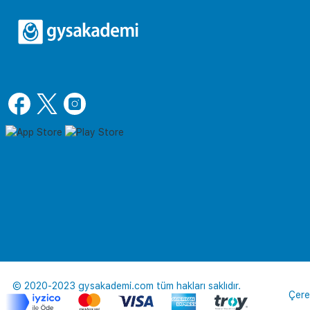
© 2020-2023 gysakademi.com tüm hakları saklıdır.
Çere