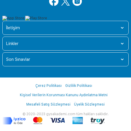
İletişim
Linkler
Son Sınavlar
Çerez Politikası
Gizlilik Politikası
Kişisel Verilerin Korunması Kanunu Aydınlatma Metni
Mesafeli Satış Sözleşmesi
Üyelik Sözleşmesi
© 2020-2023 gysakademi.com tüm hakları saklıdır.