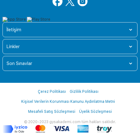
İletişim
Linkler
Son Sınavlar
Çerez Politikası
Gizlilik Politikası
Kişisel Verilerin Korunması Kanunu Aydınlatma Metni
Mesafeli Satış Sözleşmesi
Üyelik Sözleşmesi
© 2020-2023 gysakademi.com tüm hakları saklıdır.