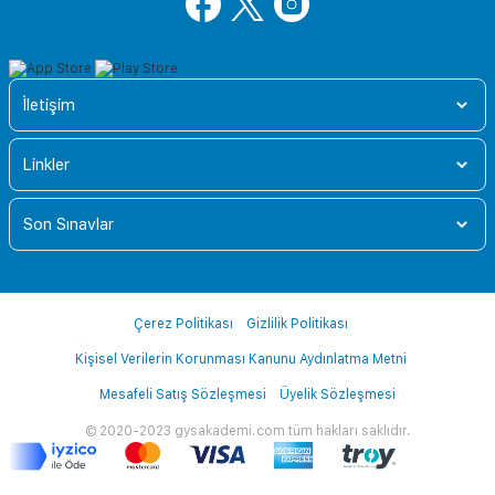
İletişim
Linkler
Son Sınavlar
Çerez Politikası
Gizlilik Politikası
Kişisel Verilerin Korunması Kanunu Aydınlatma Metni
Mesafeli Satış Sözleşmesi
Üyelik Sözleşmesi
© 2020-2023 gysakademi.com tüm hakları saklıdır.