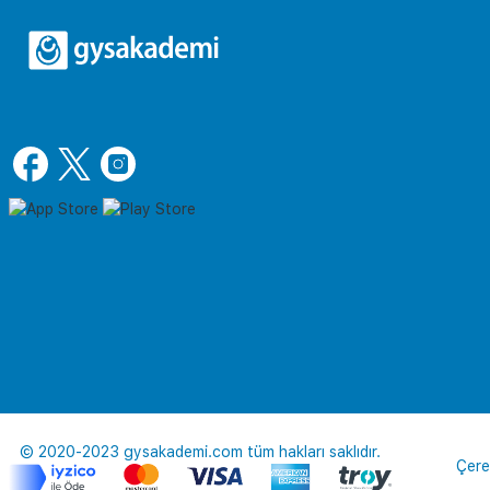
© 2020-2023 gysakademi.com tüm hakları saklıdır.
Çere