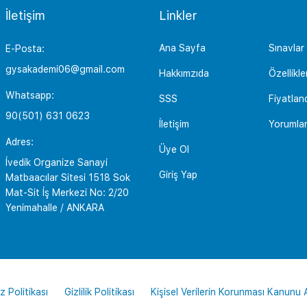
İletişim
Linkler
Ana Sayfa
Sınavlar
E-Posta:
gysakademi06@gmail.com
Hakkımzıda
Özellikle
Whatsapp:
SSS
Fiyatlan
90(501) 631 0623
İletişim
Yorumla
Adres:
Üye Ol
İvedik Organize Sanayi
Giriş Yap
Matbaacılar Sitesi 1518 Sok
Mat-Sit İş Merkezi No: 2/20
Yenimahalle / ANKARA
z Politikası
Gizlilik Politikası
Kişisel Verilerin Korunması Kanunu