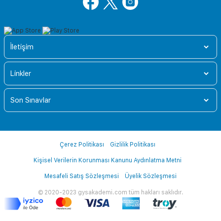
İletişim
Linkler
Son Sınavlar
Çerez Politikası
Gizlilik Politikası
Kişisel Verilerin Korunması Kanunu Aydınlatma Metni
Mesafeli Satış Sözleşmesi
Üyelik Sözleşmesi
© 2020-2023 gysakademi.com tüm hakları saklıdır.