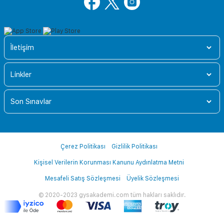
İletişim
Linkler
Son Sınavlar
Çerez Politikası
Gizlilik Politikası
Kişisel Verilerin Korunması Kanunu Aydınlatma Metni
Mesafeli Satış Sözleşmesi
Üyelik Sözleşmesi
© 2020-2023 gysakademi.com tüm hakları saklıdır.