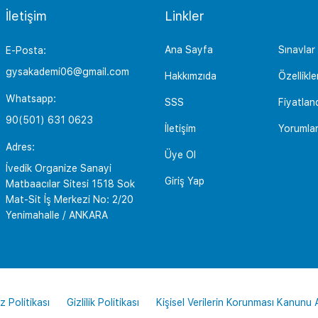
İletişim
Linkler
Ana Sayfa
Sınavlar
E-Posta:
gysakademi06@gmail.com
Hakkımzıda
Özellikle
Whatsapp:
SSS
Fiyatlan
90(501) 631 0623
İletişim
Yorumla
Adres:
Üye Ol
İvedik Organize Sanayi
Giriş Yap
Matbaacılar Sitesi 1518 Sok
Mat-Sit İş Merkezi No: 2/20
Yenimahalle / ANKARA
z Politikası
Gizlilik Politikası
Kişisel Verilerin Korunması Kanunu