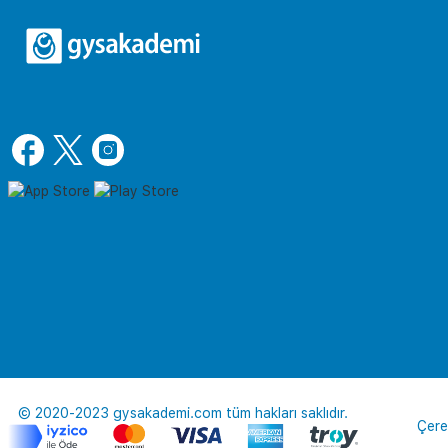
© 2020-2023 gysakademi.com tüm hakları saklıdır.
Çere