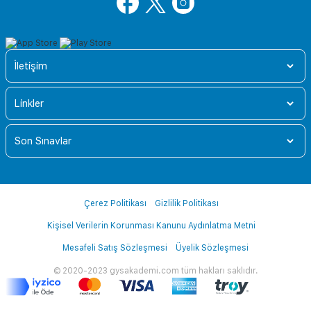
İletişim
Linkler
Son Sınavlar
Çerez Politikası
Gizlilik Politikası
Kişisel Verilerin Korunması Kanunu Aydınlatma Metni
Mesafeli Satış Sözleşmesi
Üyelik Sözleşmesi
© 2020-2023 gysakademi.com tüm hakları saklıdır.