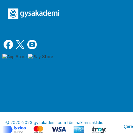
© 2020-2023 gysakademi.com tüm hakları saklıdır.
Çere