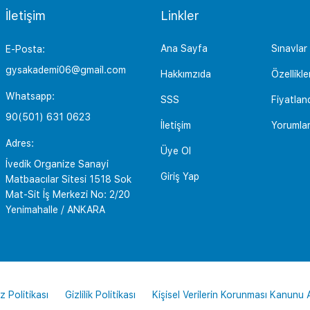
İletişim
Linkler
Ana Sayfa
Sınavlar
E-Posta:
gysakademi06@gmail.com
Hakkımzıda
Özellikle
Whatsapp:
SSS
Fiyatlan
90(501) 631 0623
İletişim
Yorumla
Adres:
Üye Ol
İvedik Organize Sanayi
Giriş Yap
Matbaacılar Sitesi 1518 Sok
Mat-Sit İş Merkezi No: 2/20
Yenimahalle / ANKARA
z Politikası
Gizlilik Politikası
Kişisel Verilerin Korunması Kanunu