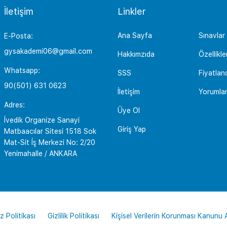
İletişim
Linkler
Ana Sayfa
Sınavlar
E-Posta:
gysakademi06@gmail.com
Hakkımzıda
Özellikle
Whatsapp:
SSS
Fiyatlan
90(501) 631 0623
İletişim
Yorumla
Adres:
Üye Ol
İvedik Organize Sanayi
Giriş Yap
Matbaacılar Sitesi 1518 Sok
Mat-Sit İş Merkezi No: 2/20
Yenimahalle / ANKARA
z Politikası
Gizlilik Politikası
Kişisel Verilerin Korunması Kanunu