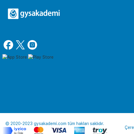
© 2020-2023 gysakademi.com tüm hakları saklıdır.
Çere