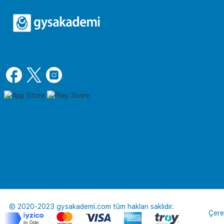
© 2020-2023 gysakademi.com tüm hakları saklıdır.
Çere