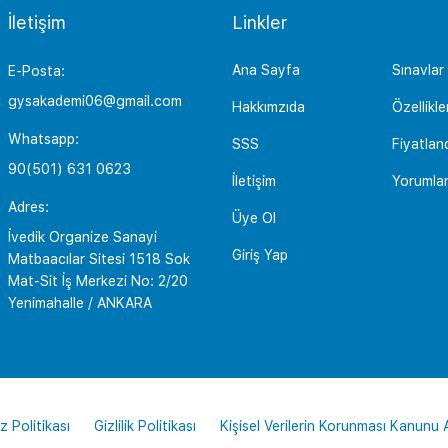
İletişim
Linkler
Ana Sayfa
Sınavlar
E-Posta:
gysakademi06@gmail.com
Hakkımzıda
Özellikle
Whatsapp:
SSS
Fiyatlan
90(501) 631 0623
İletişim
Yorumla
Adres:
Üye Ol
İvedik Organize Sanayi
Giriş Yap
Matbaacılar Sitesi 1518 Sok
Mat-Sit İş Merkezi No: 2/20
Yenimahalle / ANKARA
z Politikası
Gizlilik Politikası
Kişisel Verilerin Korunması Kanunu