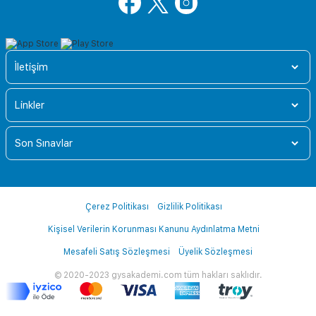
İletişim
Linkler
Son Sınavlar
Çerez Politikası
Gizlilik Politikası
Kişisel Verilerin Korunması Kanunu Aydınlatma Metni
Mesafeli Satış Sözleşmesi
Üyelik Sözleşmesi
© 2020-2023 gysakademi.com tüm hakları saklıdır.