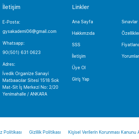
İletişim
Linkler
Ana Sayfa
Sınavlar
E-Posta:
gysakademi06@gmail.com
Hakkımzıda
Özellikle
Whatsapp:
SSS
Fiyatlan
90(501) 631 0623
İletişim
Yorumla
Adres:
Üye Ol
İvedik Organize Sanayi
Giriş Yap
Matbaacılar Sitesi 1518 Sok
Mat-Sit İş Merkezi No: 2/20
Yenimahalle / ANKARA
z Politikası
Gizlilik Politikası
Kişisel Verilerin Korunması Kanunu