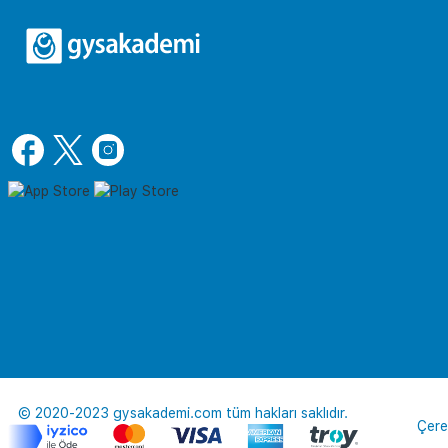
© 2020-2023 gysakademi.com tüm hakları saklıdır.
Çere