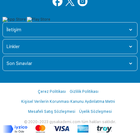
İletişim
Linkler
Son Sınavlar
Çerez Politikası
Gizlilik Politikası
Kişisel Verilerin Korunması Kanunu Aydınlatma Metni
Mesafeli Satış Sözleşmesi
Üyelik Sözleşmesi
© 2020-2023 gysakademi.com tüm hakları saklıdır.