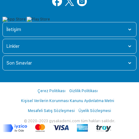
İletişim
Linkler
Son Sınavlar
Çerez Politikası
Gizlilik Politikası
Kişisel Verilerin Korunması Kanunu Aydınlatma Metni
Mesafeli Satış Sözleşmesi
Üyelik Sözleşmesi
© 2020-2023 gysakademi.com tüm hakları saklıdır.