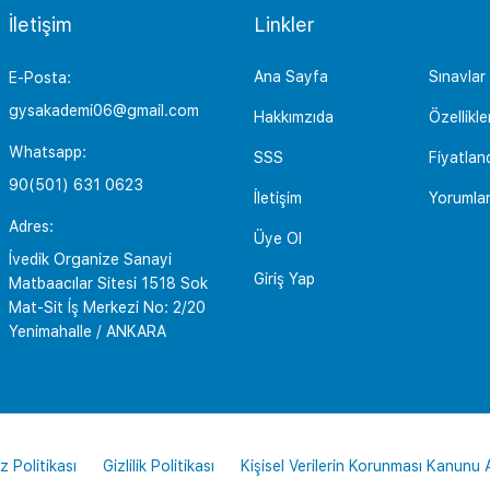
İletişim
Linkler
Ana Sayfa
Sınavlar
E-Posta:
gysakademi06@gmail.com
Hakkımzıda
Özellikle
Whatsapp:
SSS
Fiyatlan
90(501) 631 0623
İletişim
Yorumla
Adres:
Üye Ol
İvedik Organize Sanayi
Giriş Yap
Matbaacılar Sitesi 1518 Sok
Mat-Sit İş Merkezi No: 2/20
Yenimahalle / ANKARA
z Politikası
Gizlilik Politikası
Kişisel Verilerin Korunması Kanunu