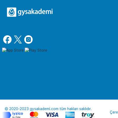
© 2020-2023 gysakademi.com tüm hakları saklıdır.
Çere