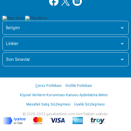
İletişim
Linkler
Son Sınavlar
Çerez Politikası
Gizlilik Politikası
Kişisel Verilerin Korunması Kanunu Aydınlatma Metni
Mesafeli Satış Sözleşmesi
Üyelik Sözleşmesi
© 2020-2023 gysakademi.com tüm hakları saklıdır.