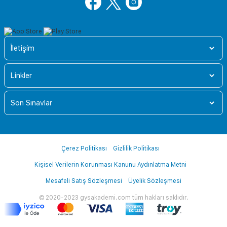
İletişim
Linkler
Son Sınavlar
Çerez Politikası
Gizlilik Politikası
Kişisel Verilerin Korunması Kanunu Aydınlatma Metni
Mesafeli Satış Sözleşmesi
Üyelik Sözleşmesi
© 2020-2023 gysakademi.com tüm hakları saklıdır.