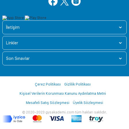
İletişim
Linkler
Son Sınavlar
Çerez Politikası
Gizlilik Politikası
Kişisel Verilerin Korunması Kanunu Aydınlatma Metni
Mesafeli Satış Sözleşmesi
Üyelik Sözleşmesi
© 2020-2023 gysakademi.com tüm hakları saklıdır.