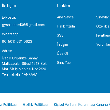
İletişim
Linkler
Ana Sayfa
Sınavlar
E-Posta:
gysakademi06@gmail.com
Hakkımzıda
Özellikle
Whatsapp:
SSS
Fiyatlan
90(501) 631 0623
İletişim
Yorumla
Adres:
Üye Ol
İvedik Organize Sanayi
Giriş Yap
Matbaacılar Sitesi 1518 Sok
Mat-Sit İş Merkezi No: 2/20
Yenimahalle / ANKARA
z Politikası
Gizlilik Politikası
Kişisel Verilerin Korunması Kanunu