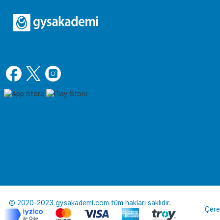
© 2020-2023 gysakademi.com tüm hakları saklıdır.
Çere