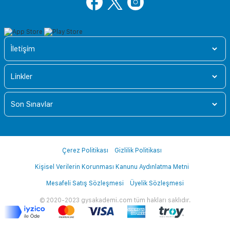
İletişim
Linkler
Son Sınavlar
Çerez Politikası
Gizlilik Politikası
Kişisel Verilerin Korunması Kanunu Aydınlatma Metni
Mesafeli Satış Sözleşmesi
Üyelik Sözleşmesi
© 2020-2023 gysakademi.com tüm hakları saklıdır.