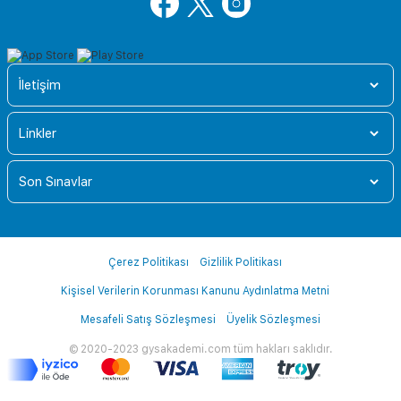
İletişim
Linkler
Son Sınavlar
Çerez Politikası
Gizlilik Politikası
Kişisel Verilerin Korunması Kanunu Aydınlatma Metni
Mesafeli Satış Sözleşmesi
Üyelik Sözleşmesi
© 2020-2023 gysakademi.com tüm hakları saklıdır.