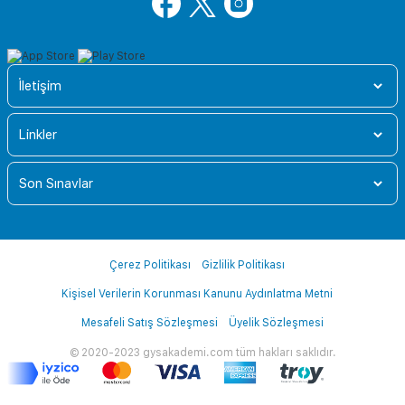
İletişim
Linkler
Son Sınavlar
Çerez Politikası
Gizlilik Politikası
Kişisel Verilerin Korunması Kanunu Aydınlatma Metni
Mesafeli Satış Sözleşmesi
Üyelik Sözleşmesi
© 2020-2023 gysakademi.com tüm hakları saklıdır.