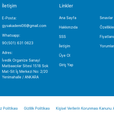
İletişim
Linkler
Ana Sayfa
Sınavlar
E-Posta:
gysakademi06@gmail.com
Hakkımzıda
Özellikle
Whatsapp:
SSS
Fiyatlan
90(501) 631 0623
İletişim
Yorumla
Adres:
Üye Ol
İvedik Organize Sanayi
Giriş Yap
Matbaacılar Sitesi 1518 Sok
Mat-Sit İş Merkezi No: 2/20
Yenimahalle / ANKARA
z Politikası
Gizlilik Politikası
Kişisel Verilerin Korunması Kanunu