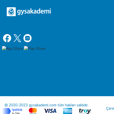
© 2020-2023 gysakademi.com tüm hakları saklıdır.
Çere