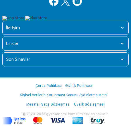
İletişim
Linkler
Son Sınavlar
Çerez Politikası
Gizlilik Politikası
Kişisel Verilerin Korunması Kanunu Aydınlatma Metni
Mesafeli Satış Sözleşmesi
Üyelik Sözleşmesi
© 2020-2023 gysakademi.com tüm hakları saklıdır.