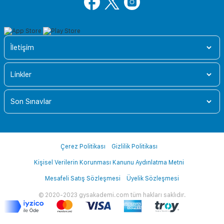
İletişim
Linkler
Son Sınavlar
Çerez Politikası
Gizlilik Politikası
Kişisel Verilerin Korunması Kanunu Aydınlatma Metni
Mesafeli Satış Sözleşmesi
Üyelik Sözleşmesi
© 2020-2023 gysakademi.com tüm hakları saklıdır.