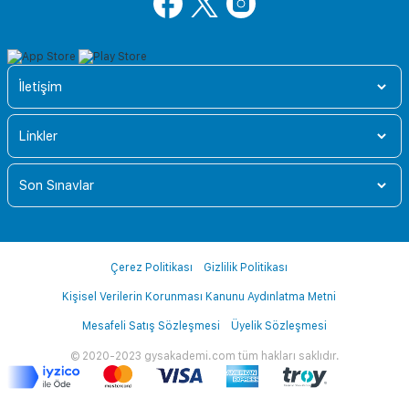
İletişim
Linkler
Son Sınavlar
Çerez Politikası
Gizlilik Politikası
Kişisel Verilerin Korunması Kanunu Aydınlatma Metni
Mesafeli Satış Sözleşmesi
Üyelik Sözleşmesi
© 2020-2023 gysakademi.com tüm hakları saklıdır.