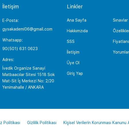
İletişim
Linkler
Ana Sayfa
Sınavlar
E-Posta:
gysakademi06@gmail.com
Hakkımzıda
Özellikle
Whatsapp:
SSS
Fiyatlan
90(501) 631 0623
İletişim
Yorumla
Adres:
Üye Ol
İvedik Organize Sanayi
Giriş Yap
Matbaacılar Sitesi 1518 Sok
Mat-Sit İş Merkezi No: 2/20
Yenimahalle / ANKARA
z Politikası
Gizlilik Politikası
Kişisel Verilerin Korunması Kanunu