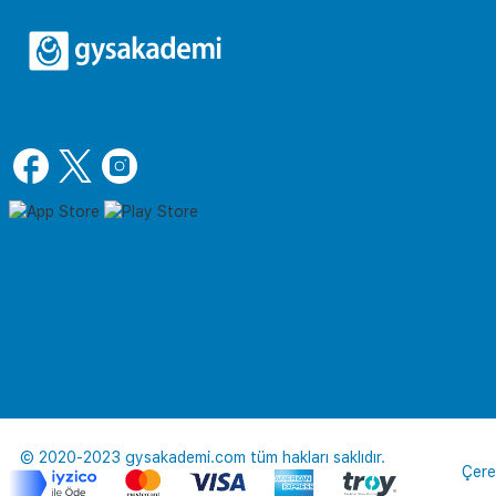
© 2020-2023 gysakademi.com tüm hakları saklıdır.
Çere